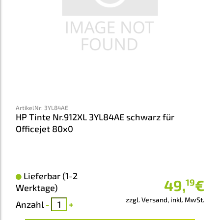
ArtikelNr
:
3YL84AE
HP Tinte Nr.912XL 3YL84AE schwarz für
Officejet 80x0
Lieferbar (1-2
49
,
€
19
Werktage)
zzgl. Versand, inkl. MwSt.
Anzahl
-
+