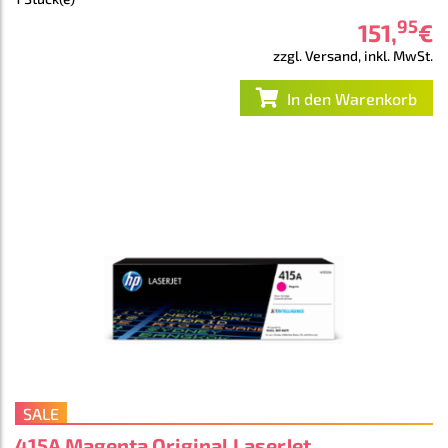
95
151
,
€
zzgl. Versand, inkl. MwSt.
In den Warenkorb
SALE
415A Magenta Original LaserJet