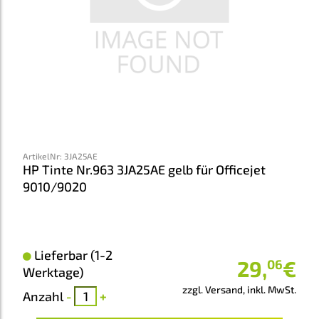
ArtikelNr
:
3JA25AE
HP Tinte Nr.963 3JA25AE gelb für Officejet
9010/9020
Lieferbar (1-2
29
,
€
06
Werktage)
zzgl. Versand, inkl. MwSt.
Anzahl
-
+