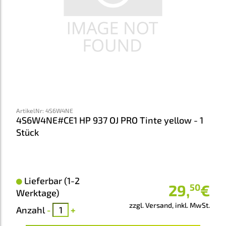
ArtikelNr
:
4S6W4NE
4S6W4NE#CE1 HP 937 OJ PRO Tinte yellow - 1
Stück
Lieferbar (1-2
29
,
€
50
Werktage)
zzgl. Versand, inkl. MwSt.
Anzahl
-
+