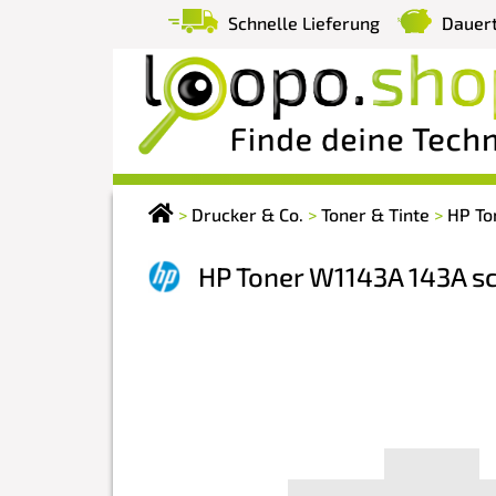
Schnelle Lieferung
Dauert
>
Drucker & Co.
>
Toner & Tinte
>
HP To
HP Toner W1143A 143A s