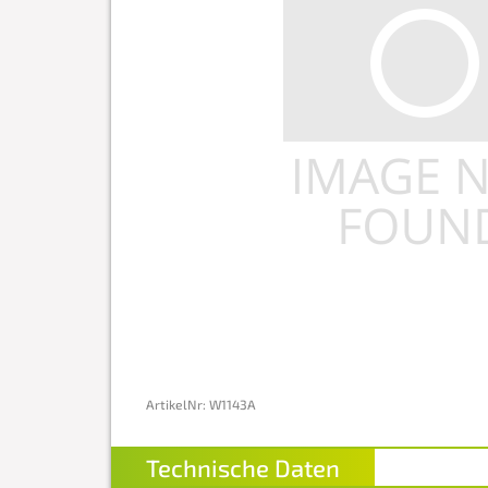
ArtikelNr
:
W1143A
Technische Daten