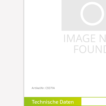
ArtikelNr
:
C9371A
Technische Daten