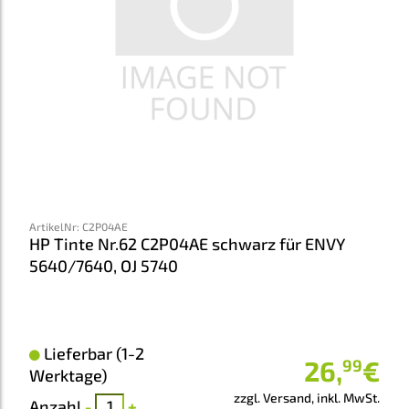
ArtikelNr
:
C2P04AE
HP Tinte Nr.62 C2P04AE schwarz für ENVY
5640/7640, OJ 5740
Lieferbar (1-2
26
,
€
99
Werktage)
zzgl. Versand, inkl. MwSt.
Anzahl
-
+