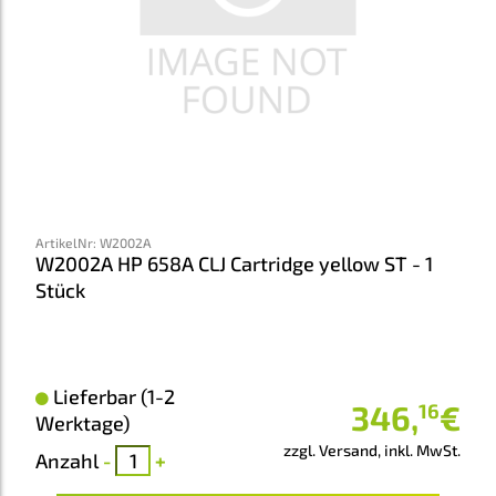
ArtikelNr
:
W2002A
W2002A HP 658A CLJ Cartridge yellow ST - 1
Stück
Lieferbar (1-2
346
,
€
16
Werktage)
zzgl. Versand, inkl. MwSt.
Anzahl
-
+